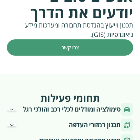
יודעים את הדרך
תכנון וייעוץ בהנדסת תחבורה ומערכות מידע
גיאוגרפיות (GIS).
צרו קשר
תחומי פעילות
סימולציה ומודלים לכלי רכב והולכי רגל
הדמיה דיגיטלית של תשתיות קיימות או עתידיות, לניהול תנועה
תכנון רמזורי העדפה
של כלי רכב, רכבות והולכי רגל, באמצעות מודלים ממוחשבים
לצורך הערכת יעילות והתאמת התכנון טרם הביצוע בשטח או
פיתוח וכתיבת לוגיקות למערכות רמזורים אשר מתעדפות תחבורה